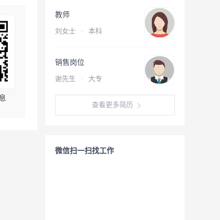
教师
刘女士
·
本科
销售岗位
谢先生
·
大专
息
查看更多简历
微信扫一扫找工作