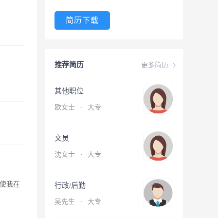
简历下载
推荐简历
更多简历
其他职位
欧女士
·
大专
文员
沈女士
·
大专
使我在
行政/后勤
吴先生
·
大专