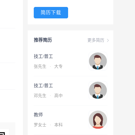
简历下载
推荐简历
更多简历
技工/普工
张先生
·
大专
技工/普工
邓先生
·
高中
教师
罗女士
·
本科