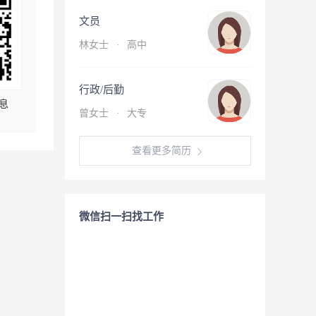
文员
林女士
·
高中
行政/后勤
息
曾女士
·
大专
查看更多简历
微信扫一扫找工作