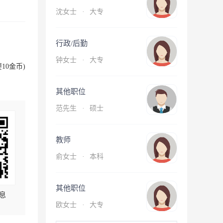
沈女士
·
大专
行政/后勤
钟女士
·
大专
10金币)
其他职位
范先生
·
硕士
教师
俞女士
·
本科
其他职位
息
欧女士
·
大专