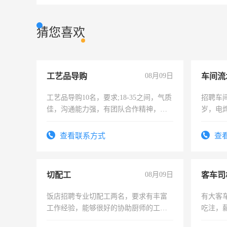
猜您喜欢
工艺品导购
08月09日
车间流
工艺品导购10名，要求;18-35之间，气质
招聘车间
佳，沟通能力强，有团队合作精神，有
岁，电
上进心，有工作经验者优先！
好。薪资
宿，免
查看联系方式
查
25号准
切配工
08月09日
客车司
饭店招聘专业切配工两名，要求有丰富
有大客
工作经验，能够很好的协助厨师的工
吃注，
作。包吃住，每月有公休，工资3500-