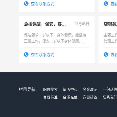
4500。
查看联系方式
查
急招保洁，保安，客服，工程
08月08日
店铺美
保洁要求55岁以下，身体健康，能坚持
主要工
正常工作，保安55岁以下身体健康，有
处理工
责任心形象端庄，遵纪守法，无犯罪记
作时间
录，客服要求45岁以下高中以上文化，
查看联系方式
查
懂电脑工作认真，性格开朗有良好沟通
能力，工程，懂水电维修。
栏目导航:
职位搜索
简历中心
名企展示
一句话
套餐标准
金币充值
意见建议
联系我