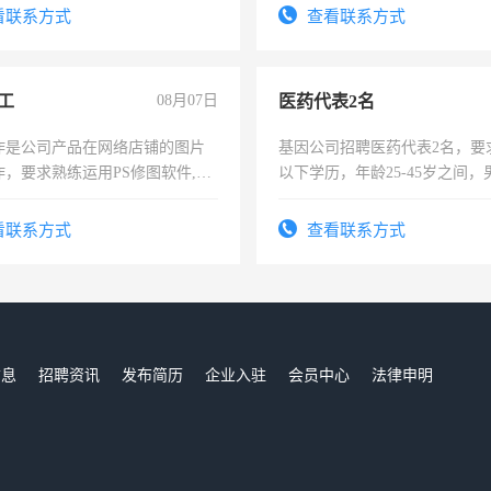
看联系方式
查看联系方式
工
08月07日
医药代表2名
作是公司产品在网络店铺的图片
基因公司招聘医药代表2名，要
作，要求熟练运用PS修图软件,工
以下学历，年龄25-45岁之间，
每天8小时，待遇优厚。
可，需要具有营销经验，从事
表或者有医学资质的优先，底薪
看联系方式
查看联系方式
交五险。
信息
招聘资讯
发布简历
企业入驻
会员中心
法律申明
们