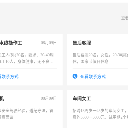
查
水线操作工
08月09日
售后客服
工人(男)20名，要求：20-40周
售后客服20名，女性，20-30
焊工10人，身体健康，无不良嗜
休，国家节假日休息
：4500-7000元，标准八人间住
费发放劳保用品，两班倒，每月
看联系方式
查看联系方式
时发放工资，工作时间10小时
机
08月09日
车间女工
车安全驾驶经验，遵纪守法，管
招聘18周岁一45岁的车间女工
薪资面议
资约3500一5000元，试用期2
险，有年薪假，年底福利